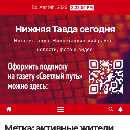
Перейти
Вс. Авг 9th, 2026
2:22:55 PM
к
содержимому
Нижняя Тавда сегодня
Нижняя Тавда, Нижнетавдинский район -
новости, фото и видео
Метка:
активные жители