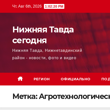
Перейти
Чт. Авг 6th, 2026
1:02:21 PM
к
содержимому
Нижняя Тавда
сегодня
Нижняя Тавда, Нижнетавдинский
район - новости, фото и видео
РЕГИОН
ОФИЦИАЛЬНО
ПОД
Метка:
Агротехнологичес