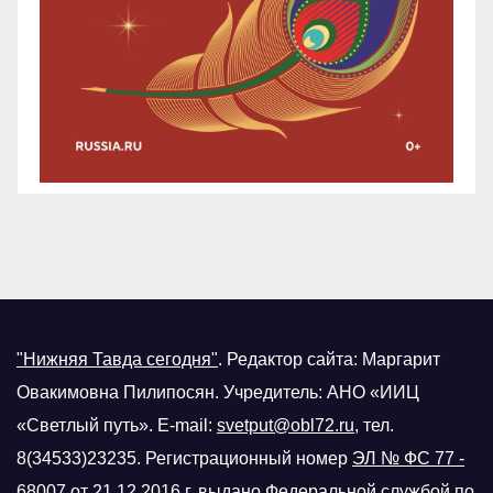
"Нижняя Тавда сегодня"
.
Редактор сайта: Маргарит
Овакимовна Пилипосян. Учредитель: АНО «ИИЦ
«Светлый путь». E-mail:
svetput@obl72.ru
, тел.
8(34533)23235. Регистрационный номер
ЭЛ № ФС 77 -
68007 от 21.12.2016
г.
выдано Федеральной службой по