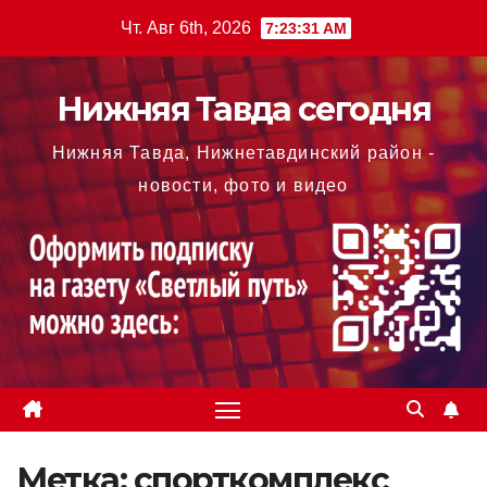
Перейти
Чт. Авг 6th, 2026
7:23:33 AM
к
содержимому
Нижняя Тавда сегодня
Нижняя Тавда, Нижнетавдинский район -
новости, фото и видео
Метка:
спорткомплекс