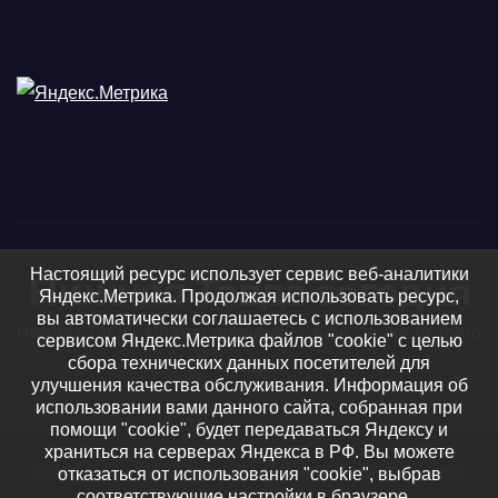
Настоящий ресурс использует сервис веб-аналитики
Нижняя Тавда сегодня
Яндекс.Метрика. Продолжая использовать ресурс,
вы автоматически соглашаетесь с использованием
Нижняя Тавда, Нижнетавдинский район - новости, фото
сервисом Яндекс.Метрика файлов "cookie" с целью
сбора технических данных посетителей для
и видео
улучшения качества обслуживания. Информация об
использовании вами данного сайта, собранная при
помощи "cookie", будет передаваться Яндексу и
храниться на серверах Яндекса в РФ. Вы можете
отказаться от использования "cookie", выбрав
Сайт работает на WordPress
|
Тема: Newsup, автор
Themeansar
соответствующие настройки в браузере.