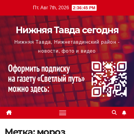
Перейти
Пт. Авг 7th, 2026
2:36:45 PM
к
содержимому
Нижняя Тавда сегодня
Нижняя Тавда, Нижнетавдинский район -
новости, фото и видео
Метка:
мороз