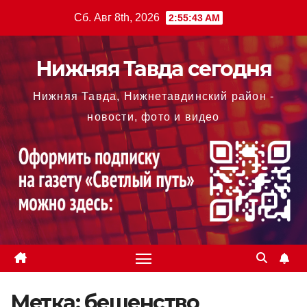
Перейти
Сб. Авг 8th, 2026
2:55:43 AM
к
содержимому
Нижняя Тавда сегодня
Нижняя Тавда, Нижнетавдинский район -
новости, фото и видео
Метка:
бешенство