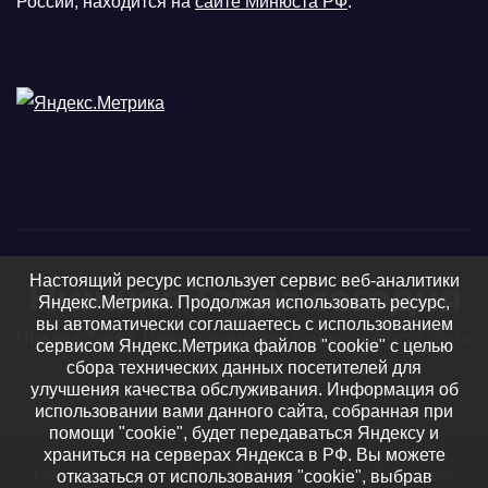
России, находится на
сайте Минюста РФ
.
Настоящий ресурс использует сервис веб-аналитики
Нижняя Тавда сегодня
Яндекс.Метрика. Продолжая использовать ресурс,
вы автоматически соглашаетесь с использованием
Нижняя Тавда, Нижнетавдинский район - новости, фото
сервисом Яндекс.Метрика файлов "cookie" с целью
сбора технических данных посетителей для
и видео
улучшения качества обслуживания. Информация об
использовании вами данного сайта, собранная при
помощи "cookie", будет передаваться Яндексу и
храниться на серверах Яндекса в РФ. Вы можете
Сайт работает на WordPress
|
Тема: Newsup, автор
Themeansar
отказаться от использования "cookie", выбрав