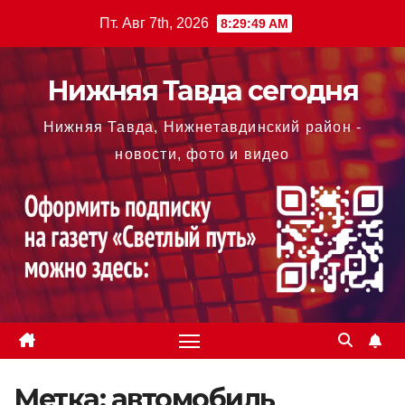
Перейти
Пт. Авг 7th, 2026
8:29:49 AM
к
содержимому
Нижняя Тавда сегодня
Нижняя Тавда, Нижнетавдинский район -
новости, фото и видео
Метка:
автомобиль