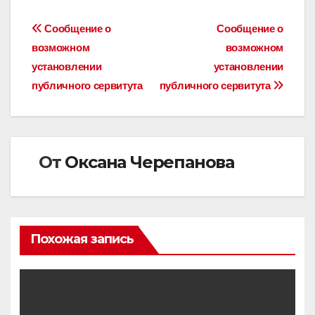
Навигация
Сообщение о
Сообщение о
возможном
возможном
по
установлении
установлении
записям
публичного сервитута
публичного сервитута
От
Оксана Черепанова
Похожая запись