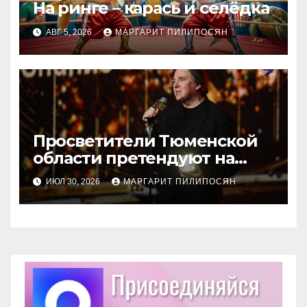
На ринге – карась и селёдка
АВГ 5, 2026
МАРГАРИТ ПИЛИПОСЯН
Просветители Тюменской
области претендуют на
награду Знание.Премия
ИЮЛ 30, 2026
МАРГАРИТ ПИЛИПОСЯН