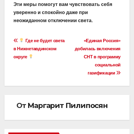
Эти меры помогут вам чувствовать себя
уверенно и спокойно даже при
неожиданном отключении света.
Навигация
Где не будет света
«Единая Россия»
в Нижнетавдинском
добилась включения
по
округе
СНТ в программу
записям
социальной
газификации
От
Маргарит Пилипосян