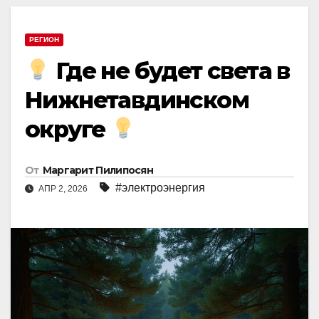
РЕГИОН
Где не будет света в
Нижнетавдинском
округе
От
Маргарит Пилипосян
#электроэнергия
АПР 2, 2026