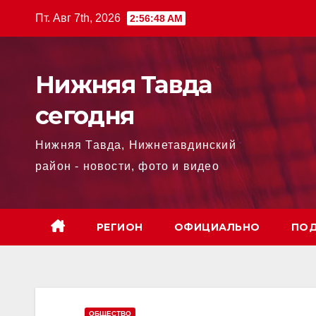
Перейти
Пт. Авг 7th, 2026
2:56:49 AM
к
содержимому
Нижняя Тавда
сегодня
Нижняя Тавда, Нижнетавдинский
район - новости, фото и видео
РЕГИОН
ОФИЦИАЛЬНО
ПОД
ОБЩЕСТВО