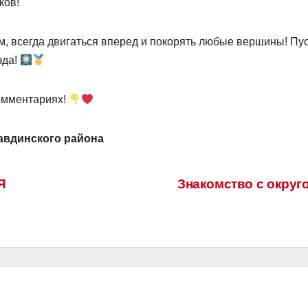
ков!
, всегда двигаться вперед и покорять любые вершины! Пус
зда!
комментариях!
авдинского района
Я
Знакомство с округ