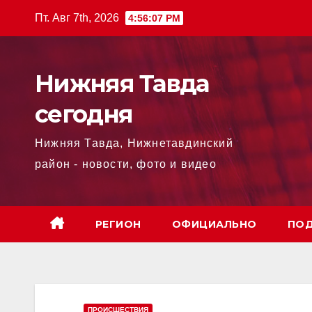
Перейти
Пт. Авг 7th, 2026
4:56:08 PM
к
содержимому
Нижняя Тавда
сегодня
Нижняя Тавда, Нижнетавдинский
район - новости, фото и видео
РЕГИОН
ОФИЦИАЛЬНО
ПОД
ПРОИСШЕСТВИЯ