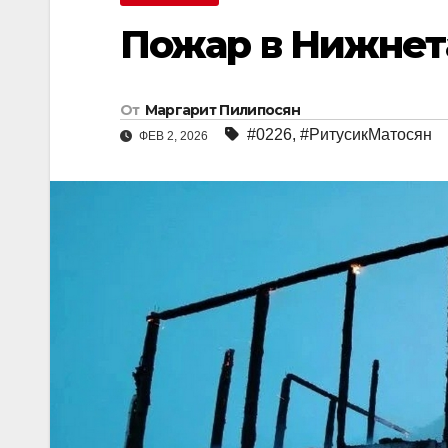
Пожар в Нижнет
От
Маргарит Пилипосян
#0226
,
#РитусикМатосян
ФЕВ 2, 2026