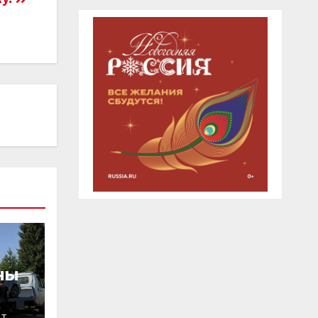
ны
ИТ