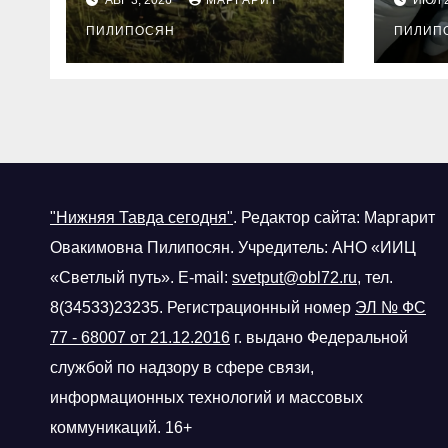
рай
ПИЛИПОСЯН
под
ПИЛИП
нез
хра
нар
"Нижняя Тавда сегодня"
.
Редактор сайта: Маргарит
Овакимовна Пилипосян. Учредитель: АНО «ИИЦ
«Светлый путь». E-mail:
svetput@obl72.ru
, тел.
8(34533)23235. Регистрационный номер
ЭЛ № ФС
77 - 68007 от 21.12.2016
г.
выдано Федеральной
службой по надзору в сфере связи,
информационных технологий и массовых
коммуникаций. 16+