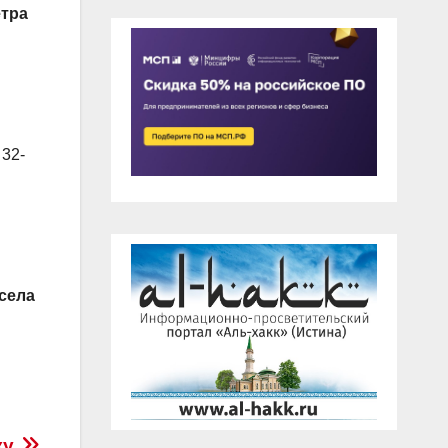
етра
 32-
села
ку.