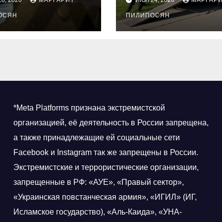
оне задержали
автомобилем
озреваемого в
ОСЯН
несовершенно
ПИЛИПОСЯН
аконном
ним водителе
нении
котиков
*Meta Platforms признана экстремистской
организацией, её деятельность в России запрещена,
а также принадлежащие ей социальные сети
Facebook и Instagram так же запрещены в России.
Экстремистские и террористические организации,
запрещенные в РФ: «АУЕ», «Правый сектор»,
«Украинская повстанческая армия», «ИГИЛ» (ИГ,
Исламское государство), «Аль-Каида», «УНА-