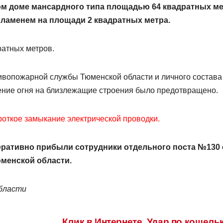
м доме мансардного типа площадью 64 квадратных м
пламенем на площади 2 квадратных метра.
ратных метров.
ивопожарной службы Тюменской области и личного состава
ение огня на близлежащие строения было предотвращено.
откое замыкание электрической проводки.
ративно прибыли сотрудники отдельного поста №130 
менской области.
бласти
и
Клик в Интернете. Удар по кошель