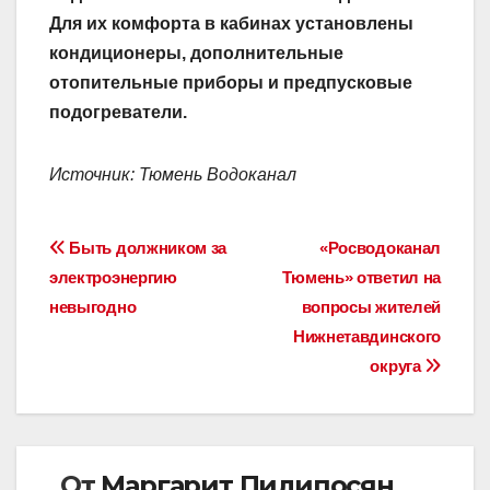
Для их комфорта в кабинах установлены
кондиционеры, дополнительные
отопительные приборы и предпусковые
подогреватели.
Источник: Тюмень Водоканал
Навигация
Быть должником за
«Росводоканал
электроэнергию
Тюмень» ответил на
по
невыгодно
вопросы жителей
записям
Нижнетавдинского
округа
От
Маргарит Пилипосян