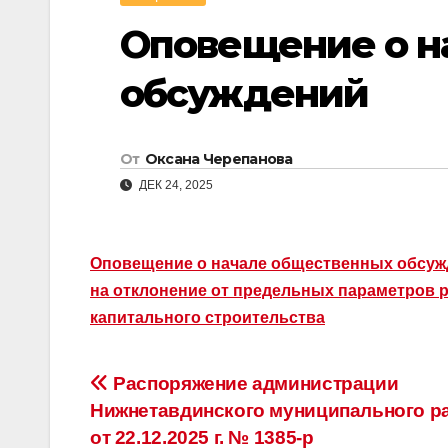
Оповещение о н
обсуждений
От
Оксана Черепанова
ДЕК 24, 2025
Оповещение о начале общественных обсужд
на отклонение от предельных параметров р
капитального строительства
Навигация
Распоряжение администрации
Нижнетавдинского муниципального р
по
от 22.12.2025 г. № 1385-р