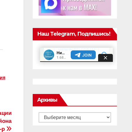
Наш Telegram, Подпишись!
ия
Архивы
ации
Архивы
йона
6-р