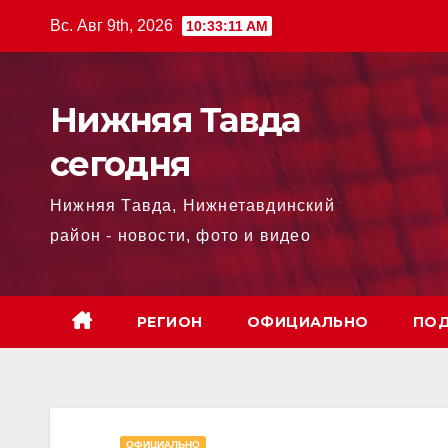
Перейти
Вс. Авг 9th, 2026
10:33:11 AM
к
содержимому
Нижняя Тавда
сегодня
Нижняя Тавда, Нижнетавдинский
район - новости, фото и видео
РЕГИОН
ОФИЦИАЛЬНО
ПОД
ОФИЦИАЛЬНО