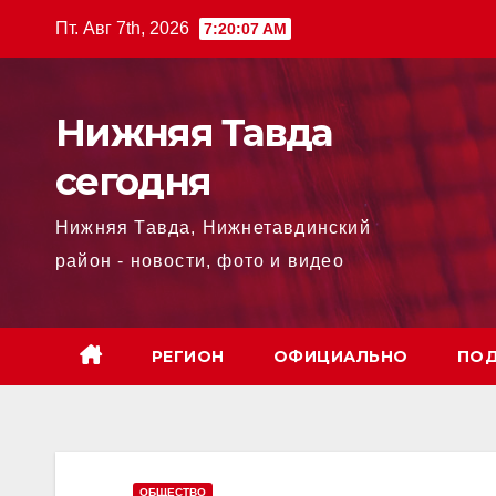
Перейти
Пт. Авг 7th, 2026
7:20:08 AM
к
содержимому
Нижняя Тавда
сегодня
Нижняя Тавда, Нижнетавдинский
район - новости, фото и видео
РЕГИОН
ОФИЦИАЛЬНО
ПОД
ОБЩЕСТВО