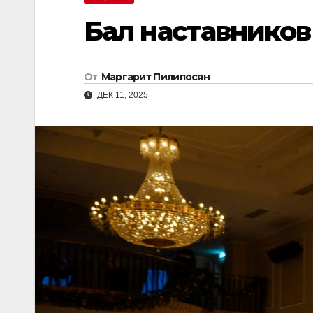
Бал наставников
От
Маргарит Пилипосян
ДЕК 11, 2025