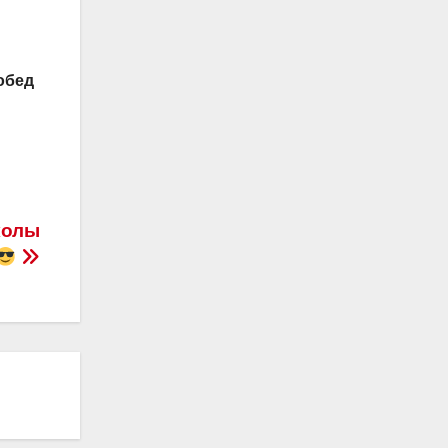
обед
колы