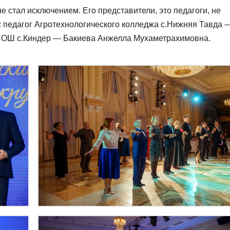
 стал исключением. Его представители, это педагоги, не
 педагог Агротехнологического колледжа с.Нижняя Тавда 
 СОШ с.Киндер — Бакиева Анжелла Мухаметрахимовна.