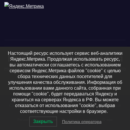
Настоящий ресурс использует сервис веб-аналитики
Нижняя Тавда сегодня
Яндекс.Метрика. Продолжая использовать ресурс,
вы автоматически соглашаетесь с использованием
Нижняя Тавда, Нижнетавдинский район - новости, фото
сервисом Яндекс.Метрика файлов "cookie" с целью
сбора технических данных посетителей для
и видео
улучшения качества обслуживания. Информация об
использовании вами данного сайта, собранная при
помощи "cookie", будет передаваться Яндексу и
храниться на серверах Яндекса в РФ. Вы можете
отказаться от использования "cookie", выбрав
Сайт работает на WordPress
|
Тема: Newsup, автор
Themeansar
соответствующие настройки в браузере.
Регион
Официально
Подписка и реклама
О нас
Закрыть
Политика оператора