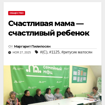
ОБЩЕСТВО
Счастливая мама —
счастливый ребенок
От
Маргарит Пилипосян
#(С)
,
#1125
,
#ритусик матосян
НОЯ 27, 2025