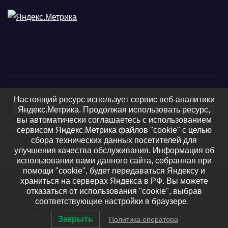
Настоящий ресурс использует сервис веб-аналитики
Нижняя Тавда сегодня
Яндекс.Метрика. Продолжая использовать ресурс,
вы автоматически соглашаетесь с использованием
Нижняя Тавда, Нижнетавдинский район - новости, фото
сервисом Яндекс.Метрика файлов "cookie" с целью
сбора технических данных посетителей для
и видео
улучшения качества обслуживания. Информация об
использовании вами данного сайта, собранная при
помощи "cookie", будет передаваться Яндексу и
храниться на серверах Яндекса в РФ. Вы можете
отказаться от использования "cookie", выбрав
Сайт работает на WordPress
|
Тема: Newsup, автор
Themeansar
соответствующие настройки в браузере.
Регион
Официально
Подписка и реклама
О нас
Закрыть
Политика оператора