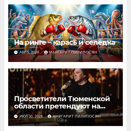
На ринге – карась и селёдка
АВГ 5, 2026
МАРГАРИТ ПИЛИПОСЯН
Просветители Тюменской
области претендуют на
награду Знание.Премия
ИЮЛ 30, 2026
МАРГАРИТ ПИЛИПОСЯН