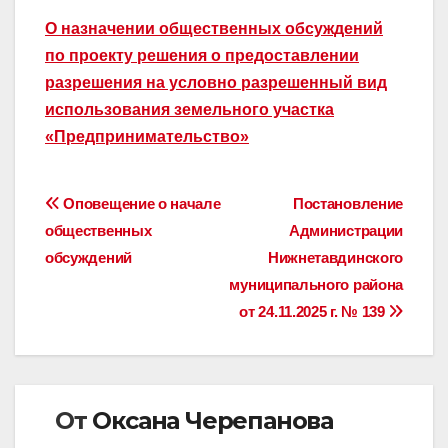
О назначении общественных обсуждений
по проекту решения о предоставлении
разрешения на условно разрешенный вид
использования земельного участка
«Предпринимательство»
Навигация
Оповещение о начале
Постановление
общественных
Администрации
по
обсуждений
Нижнетавдинского
записям
муниципального района
от 24.11.2025 г. № 139
От
Оксана Черепанова