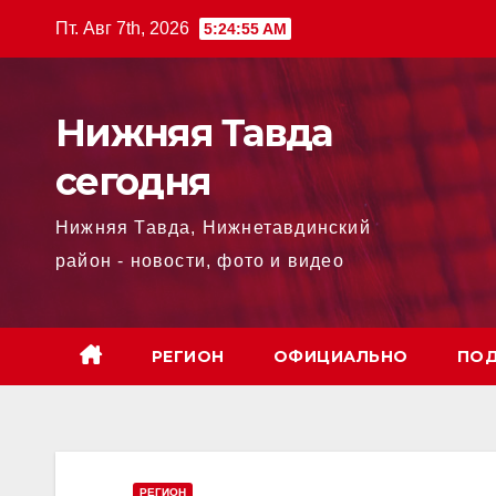
Перейти
Пт. Авг 7th, 2026
5:24:56 AM
к
содержимому
Нижняя Тавда
сегодня
Нижняя Тавда, Нижнетавдинский
район - новости, фото и видео
РЕГИОН
ОФИЦИАЛЬНО
ПОД
РЕГИОН