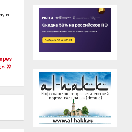
луги.
ерез
те»