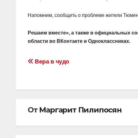
Напомним, сообщить о проблеме жители Тюменс
Решаем вместе», а также в официальных с
области во ВКонтакте и Одноклассниках.
Навигация
Вера в чудо
по
записям
От
Маргарит Пилипосян