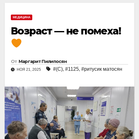
МЕДИЦИНА
Возраст — не помеха!
От
Маргарит Пилипосян
#(С)
,
#1125
,
#ритусик матосян
НОЯ 21, 2025