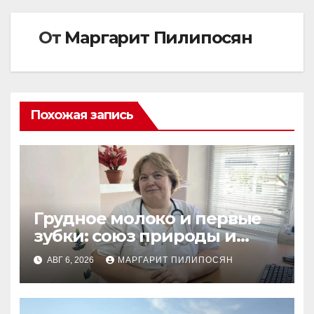
записям
От
Маргарит Пилипосян
Похожая запись
Грудное молоко и первые
зубки: союз природы и
заботы
АВГ 6, 2026
МАРГАРИТ ПИЛИПОСЯН