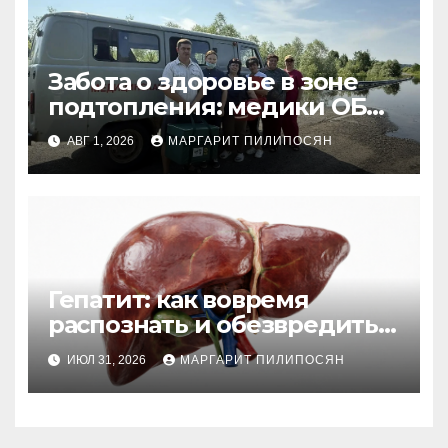
Забота о здоровье в зоне
подтопления: медики ОБ
№15 совершили выезд в
АВГ 1, 2026
МАРГАРИТ ПИЛИПОСЯН
отдаленные поселки
Гепатит: как вовремя
распознать и обезвредить
невидимую угрозу
ИЮЛ 31, 2026
МАРГАРИТ ПИЛИПОСЯН