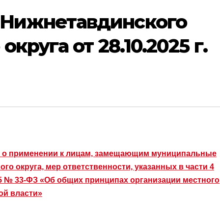
Нижнетавдинского
круга от 28.10.2025 г.
я о применении к лицам, замещающим муниципальные
о округа, мер ответственности, указанных в части 4
025 № 33-ФЗ «Об общих принципах организации местного
ой власти»