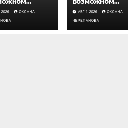
можном
возможном
ановлении
установлении
, 2026
ОКСАНА
АВГ 4, 2026
ОКСАНА
личного
публичного
витута
АНОВА
сервитута
ЧЕРЕПАНОВА