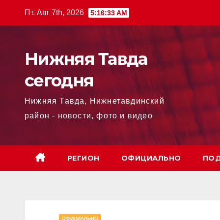
Перейти
Пт. Авг 7th, 2026
5:16:34 AM
к
содержимому
Нижняя Тавда
сегодня
Нижняя Тавда, Нижнетавдинский
район - новости, фото и видео
РЕГИОН
ОФИЦИАЛЬНО
ПОД
ОФИЦИАЛЬНО