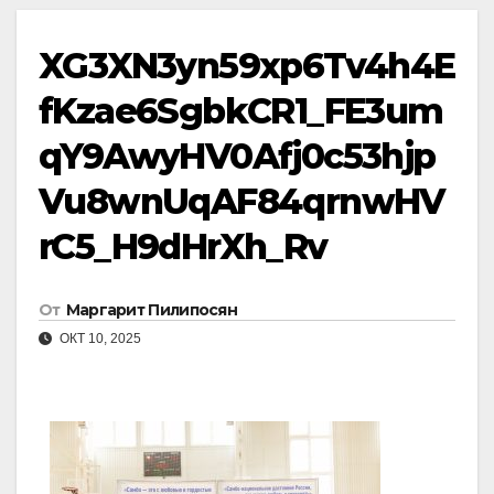
XG3XN3yn59xp6Tv4h4E
fKzae6SgbkCR1_FE3um
qY9AwyHV0Afj0c53hjp
Vu8wnUqAF84qrnwHV
rC5_H9dHrXh_Rv
От
Маргарит Пилипосян
ОКТ 10, 2025