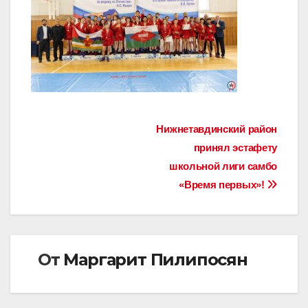
Навигация
Нижнетавдинский район
принял эстафету
по
школьной лиги самбо
записям
«Время первых»!
От
Маргарит Пилипосян