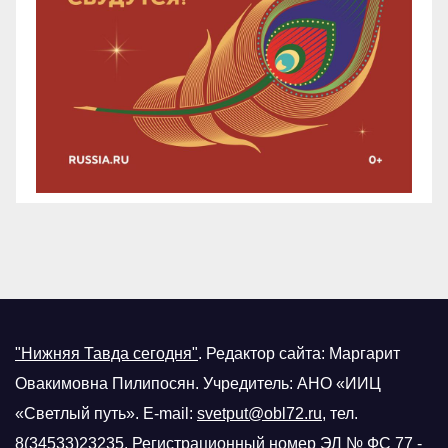
"Нижняя Тавда сегодня"
.
Редактор сайта: Маргарит
Овакимовна Пилипосян. Учредитель: АНО «ИИЦ
«Светлый путь». E-mail:
svetput@obl72.ru
, тел.
8(34533)23235. Регистрационный номер
ЭЛ № ФС 77 -