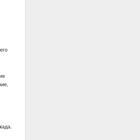
его
кие
ние,
када.