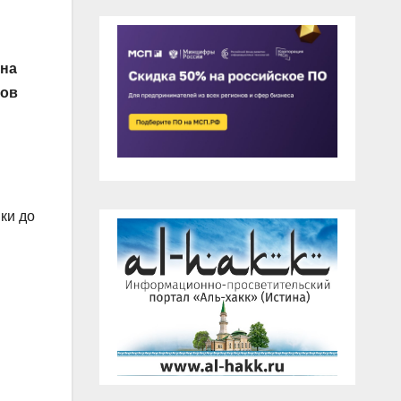
 на
сов
ки до