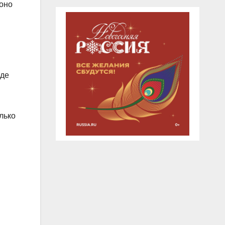
 оно
оде
лько