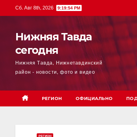
Перейти
Сб. Авг 8th, 2026
9:19:56 PM
к
содержимому
Нижняя Тавда
сегодня
Нижняя Тавда, Нижнетавдинский
район - новости, фото и видео
РЕГИОН
ОФИЦИАЛЬНО
ПОД
РЕГИОН