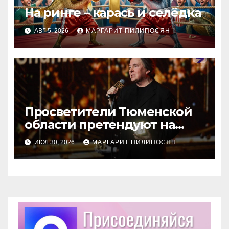
На ринге – карась и селёдка
АВГ 5, 2026
МАРГАРИТ ПИЛИПОСЯН
Просветители Тюменской
области претендуют на
награду Знание.Премия
ИЮЛ 30, 2026
МАРГАРИТ ПИЛИПОСЯН