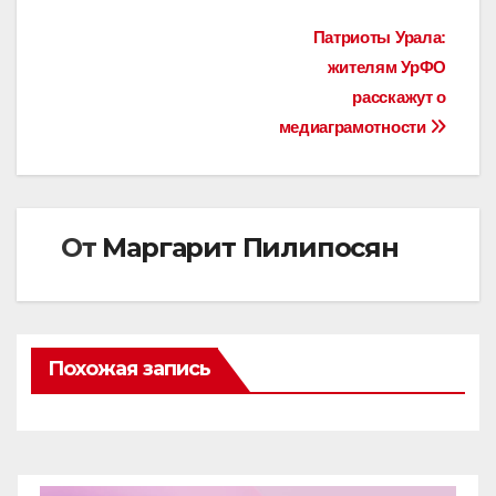
Навигация
Патриоты Урала:
жителям УрФО
по
расскажут о
записям
медиаграмотности
От
Маргарит Пилипосян
Похожая запись