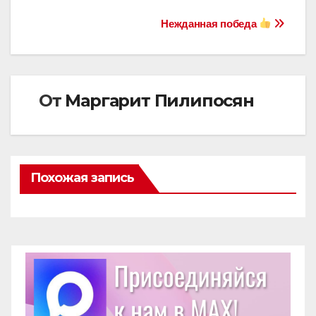
Навигация
Нежданная победа
по
записям
От
Маргарит Пилипосян
Похожая запись