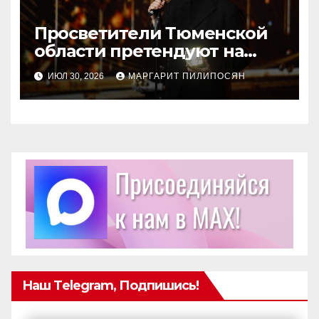
Просветители Тюменской
области претендуют на
награду Знание.Премия
ИЮЛ 30, 2026
МАРГАРИТ ПИЛИПОСЯН
Наш Telegram, Подпишись!