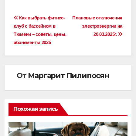
Навигация
Как выбрать фитнес-
Плановые отключения
клуб с бассейном в
электроэнергии на
по
Тюмени – советы, цены,
20.03.2025г.
записям
абонементы 2025
От
Маргарит Пилипосян
Похожая запись