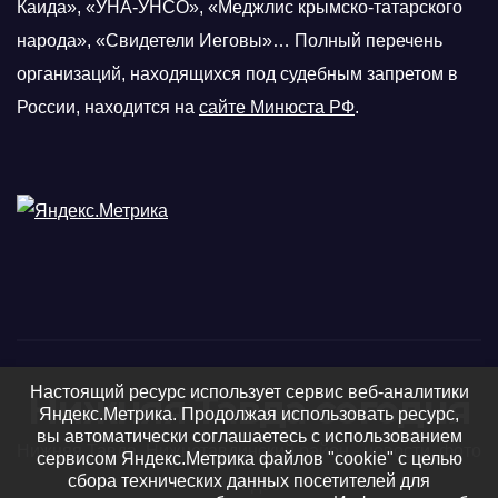
Каида», «УНА-УНСО», «Меджлис крымско-татарского
народа», «Свидетели Иеговы»… Полный перечень
организаций, находящихся под судебным запретом в
России, находится на
сайте Минюста РФ
.
Настоящий ресурс использует сервис веб-аналитики
Нижняя Тавда сегодня
Яндекс.Метрика. Продолжая использовать ресурс,
вы автоматически соглашаетесь с использованием
Нижняя Тавда, Нижнетавдинский район - новости, фото
сервисом Яндекс.Метрика файлов "cookie" с целью
сбора технических данных посетителей для
и видео