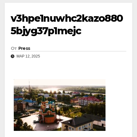
v3hpe1nuwhc2kazo880
5bjyg37p1mejc
От
Press
МАР 12, 2025