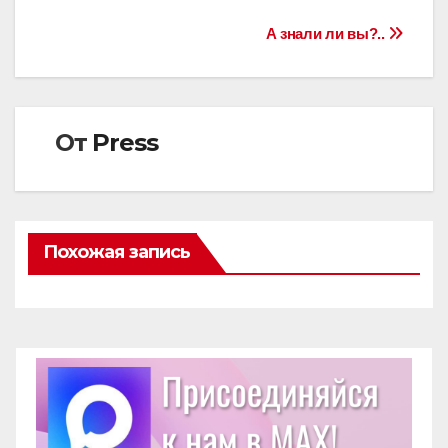
Навигация
А знали ли вы?..
по
записям
От
Press
Похожая запись