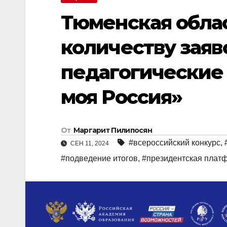
Тюменская облас
количеству заяв
педагогические 
моя Россия»
От
Маргарит Пилипосян
#всероссийский конкурс
,
СЕН 11, 2024
#подведение итогов
,
#президентская плат