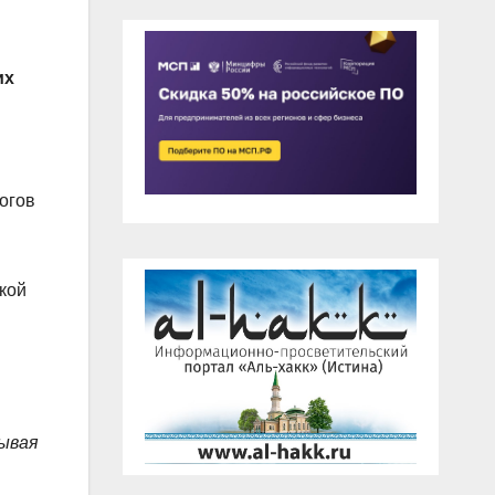
их
огов
кой
тывая