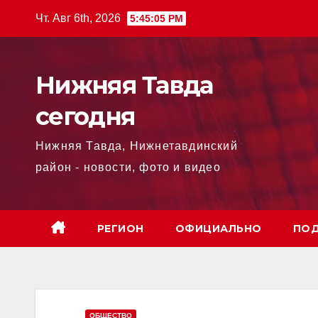
Перейти
Чт. Авг 6th, 2026
5:45:06 PM
к
содержимому
Нижняя Тавда
сегодня
Нижняя Тавда, Нижнетавдинский
район - новости, фото и видео
РЕГИОН
ОФИЦИАЛЬНО
ПОД
ОБЩЕСТВО