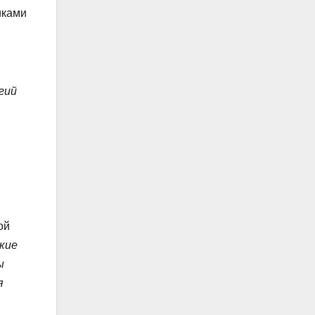
иками
гий
ой
кие
ы
я