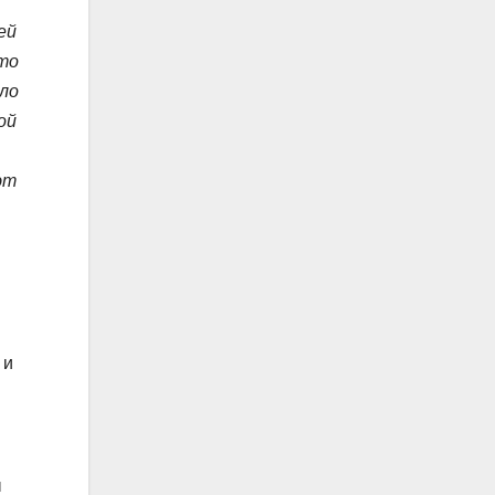
ей
что
ало
ой
ют
 и
ы