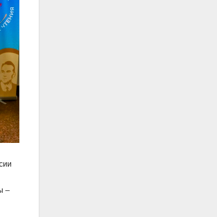
ссии
ы –