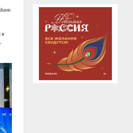
дине.
 в
,