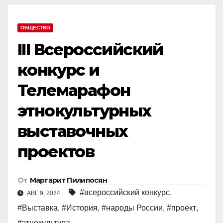
ОБЩЕСТВО
III Всероссийский
конкурс и
Телемарафон
этнокультурных
выставочных
проектов
От
Маргарит Пилипосян
#всероссийский конкурс
,
АВГ 9, 2024
#Выставка
,
#История
,
#народы России
,
#проект
,
#этнокультура