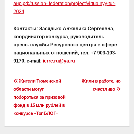
анр.рф/russian- federation/project/virtualnyy-tur-
2024
Контакты: Засядько Анжелика Сергеевна,
координатор конкурса, руководитель
пресс- службы Ресурсного центра в сфере
национальных отношений, тел. +7 903-103-
9170, e-mail:
ierrc.ru@ya.ru
Навигация
Жители Тюменской
Жили в работе, но
области могут
счастливо
по
побороться за призовой
записям
фонд в 15 млн рублей в
конкурсе «ТопБЛОГ»