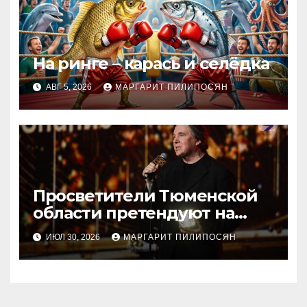
На ринге – карась и селёдка
АВГ 5, 2026
МАРГАРИТ ПИЛИПОСЯН
Просветители Тюменской
области претендуют на
награду Знание.Премия
ИЮЛ 30, 2026
МАРГАРИТ ПИЛИПОСЯН