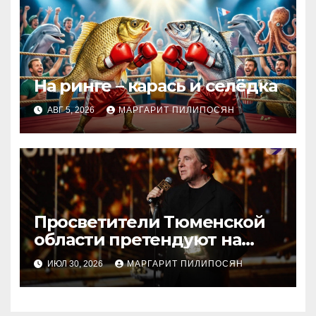
На ринге – карась и селёдка
АВГ 5, 2026
МАРГАРИТ ПИЛИПОСЯН
Просветители Тюменской
области претендуют на
награду Знание.Премия
ИЮЛ 30, 2026
МАРГАРИТ ПИЛИПОСЯН