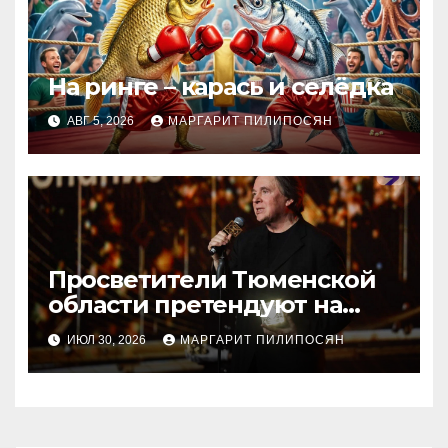
На ринге – карась и селёдка
АВГ 5, 2026
МАРГАРИТ ПИЛИПОСЯН
Просветители Тюменской
области претендуют на
награду Знание.Премия
ИЮЛ 30, 2026
МАРГАРИТ ПИЛИПОСЯН