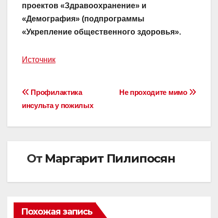
проектов «Здравоохранение» и
«Демография» (подпрограммы
«Укрепление общественного здоровья».
Источник
Навигация
Профилактика
Не проходите мимо
инсульта у пожилых
по
записям
От
Маргарит Пилипосян
Похожая запись