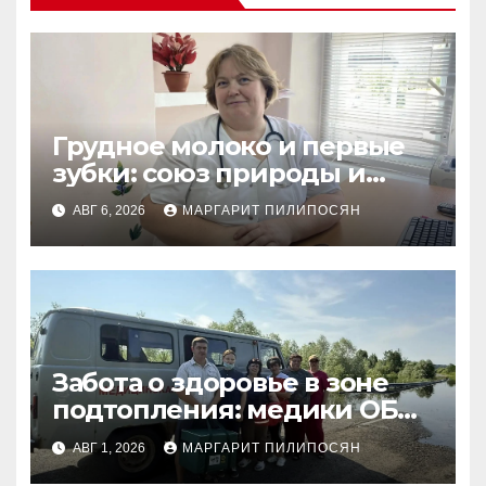
Грудное молоко и первые
зубки: союз природы и
заботы
АВГ 6, 2026
МАРГАРИТ ПИЛИПОСЯН
Забота о здоровье в зоне
подтопления: медики ОБ
№15 совершили выезд в
АВГ 1, 2026
МАРГАРИТ ПИЛИПОСЯН
отдаленные поселки