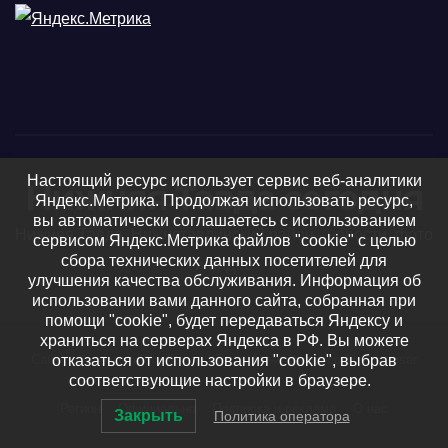
Настоящий ресурс использует сервис веб-аналитики
Нижняя Тавда сегодня
Яндекс.Метрика. Продолжая использовать ресурс,
вы автоматически соглашаетесь с использованием
Нижняя Тавда, Нижнетавдинский район - новости, фото
сервисом Яндекс.Метрика файлов "cookie" с целью
сбора технических данных посетителей для
и видео
улучшения качества обслуживания. Информация об
использовании вами данного сайта, собранная при
помощи "cookie", будет передаваться Яндексу и
храниться на серверах Яндекса в РФ. Вы можете
отказаться от использования "cookie", выбрав
Сайт работает на WordPress
|
Тема: Newsup, автор
Themeansar
соответствующие настройки в браузере.
Регион
Официально
Подписка и реклама
О нас
Закрыть
Политика оператора