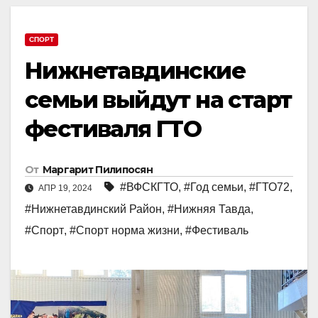
СПОРТ
Нижнетавдинские
семьи выйдут на старт
фестиваля ГТО
От
Маргарит Пилипосян
#ВФСКГТО
,
#Год семьи
,
#ГТО72
,
АПР 19, 2024
#Нижнетавдинский Район
,
#Нижняя Тавда
,
#Спорт
,
#Спорт норма жизни
,
#Фестиваль