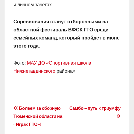
и личном зачетах.
Соревнования станут отборочными на
областной фестиваль ВФСК ГТО среди
семейных команд, который пройдет в июне
этого года.
Фото:
МАУ ДО «Спортивная школа
Нижнетавдинского
района»
Навигация
Болеем за сборную
Самбо – путь к триумфу
Тюменской области на
по
«Играх ГТО»!