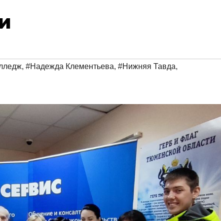
и
олледж
,
#Надежда Клементьева
,
#Нижняя Тавда
,