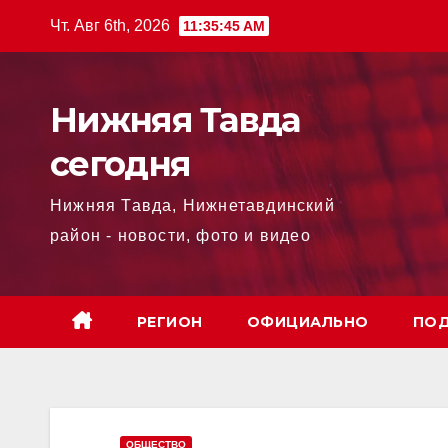
Перейти
Чт. Авг 6th, 2026
11:35:46 AM
к
содержимому
Нижняя Тавда
сегодня
Нижняя Тавда, Нижнетавдинский
район - новости, фото и видео
РЕГИОН
ОФИЦИАЛЬНО
ПОД
ОБЩЕСТВО