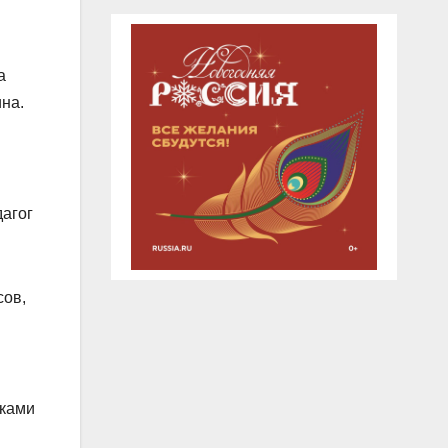
а
на.
дагог
сов,
сками
.