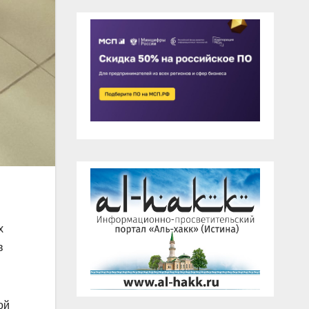
х
в
ой