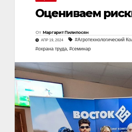
Оцениваем риск
От
Маргарит Пилипосян
#Агротехнологический К
АПР 19, 2024
#охрана труда
,
#семинар