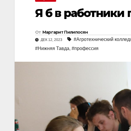
Я б в работники
От
Маргарит Пилипосян
#Агротехнический коллед
ДЕК 12, 2023
#Нижняя Тавда
,
#профессия