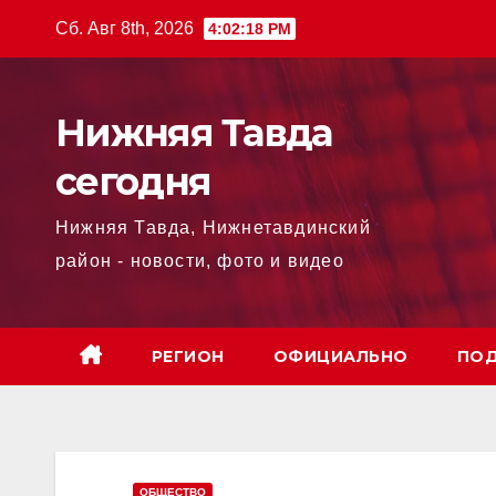
Перейти
Сб. Авг 8th, 2026
4:02:20 PM
к
содержимому
Нижняя Тавда
сегодня
Нижняя Тавда, Нижнетавдинский
район - новости, фото и видео
РЕГИОН
ОФИЦИАЛЬНО
ПОД
ОБЩЕСТВО