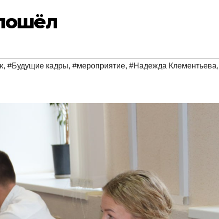
 пошёл
ж
,
#Будущие кадры
,
#мероприятие
,
#Надежда Клементьева
,