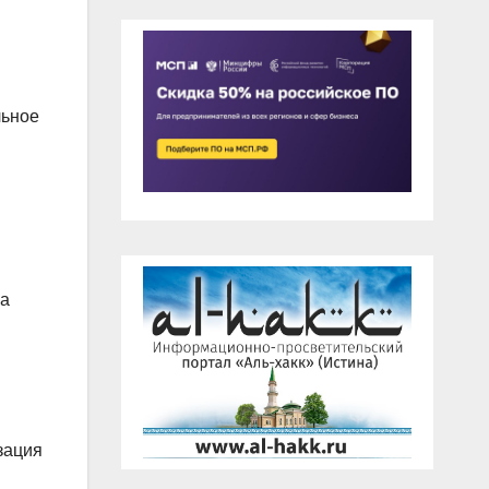
льное
ла
зация