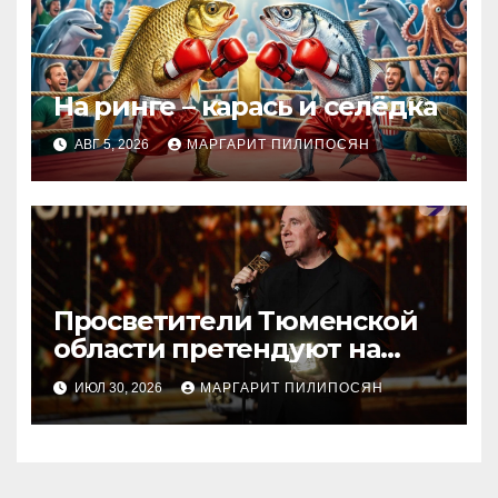
На ринге – карась и селёдка
АВГ 5, 2026
МАРГАРИТ ПИЛИПОСЯН
Просветители Тюменской
области претендуют на
награду Знание.Премия
ИЮЛ 30, 2026
МАРГАРИТ ПИЛИПОСЯН