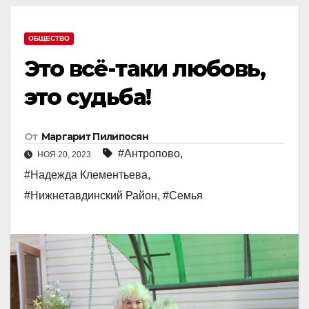
ОБЩЕСТВО
Это всё-таки любовь,
это судьба!
От
Маргарит Пилипосян
#Антропово
,
НОЯ 20, 2023
#Надежда Клементьева
,
#Нижнетавдинский Район
,
#Семья