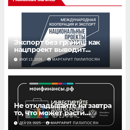
Экспорт без границ: как
нацпроект выводит
российский бизнес на
ИЮЛ 13, 2026
МАРГАРИТ ПИЛИПОСЯН
мировые рынки
Не откладывайте на завтра
то, что может расти
сегодня.
ДЕК 23, 2025
МАРГАРИТ ПИЛИПОСЯН