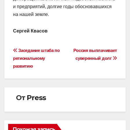
и предприятий, долгие годы обосновавшихся
на нашей земле.
Сергей Квасов
Навигация
Заседание штаба по
Россия выплачивает
региональному
суверенный долг
по
развитию
записям
От
Press
Похожая запись