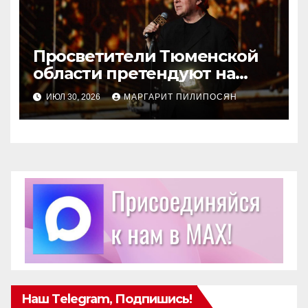
Просветители Тюменской
области претендуют на
награду Знание.Премия
ИЮЛ 30, 2026
МАРГАРИТ ПИЛИПОСЯН
Наш Telegram, Подпишись!