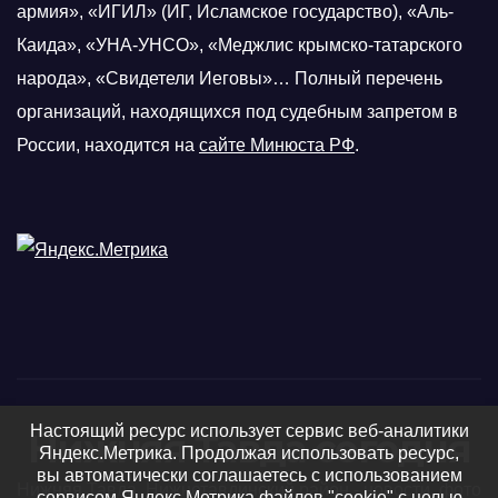
армия», «ИГИЛ» (ИГ, Исламское государство), «Аль-
Каида», «УНА-УНСО», «Меджлис крымско-татарского
народа», «Свидетели Иеговы»… Полный перечень
организаций, находящихся под судебным запретом в
России, находится на
сайте Минюста РФ
.
Настоящий ресурс использует сервис веб-аналитики
Нижняя Тавда сегодня
Яндекс.Метрика. Продолжая использовать ресурс,
вы автоматически соглашаетесь с использованием
Нижняя Тавда, Нижнетавдинский район - новости, фото
сервисом Яндекс.Метрика файлов "cookie" с целью