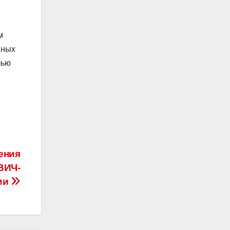
м
нных
лью
ения
ВИЧ-
ии