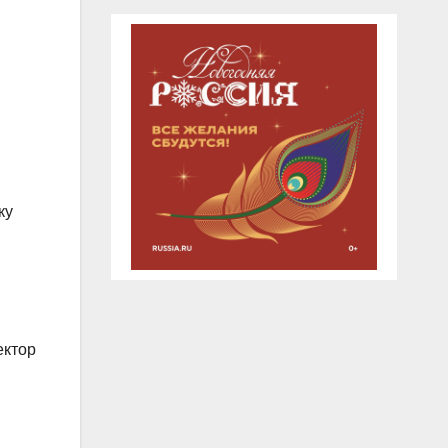
ку
ектор