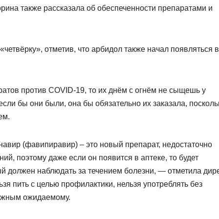
рина также рассказала об обеспеченности препаратами и
«четвёрку», отметив, что арбидол также начал появляться в
атов против COVID-19, то их днём с огнём не сыщешь у
сли бы они были, она бы обязательно их заказала, посколь
ем.
навир (фавипиравир) – это новый препарат, недостаточно
й, поэтому даже если он появится в аптеке, то будет
ый должен наблюдать за течением болезни, — отметила дир
льзя пить с целью профилактики, нельзя употреблять без
ложным ожидаемому.