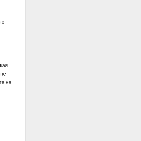
не
ская
 не
ге не