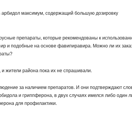
ь арбидол максимум, содержащий большую дозировку
русные препараты, которые рекомендованы к использован
вир и подобные на основе фавипиравира. Можно ли их зака
араты?
, и жители района пока их не спрашивали.
людение за наличием препаратов. И они подтверждают сло
арбидола и гриппферона, в двух случаях имелся либо один 
пферона для профилактики.