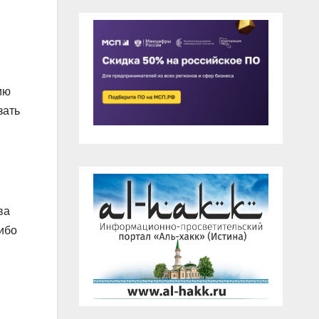
ию
зать
ва
либо