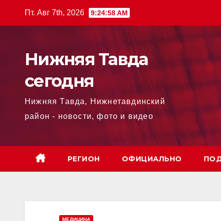
Перейти
Пт. Авг 7th, 2026
9:24:59 AM
к
содержимому
Нижняя Тавда
сегодня
Нижняя Тавда, Нижнетавдинский
район - новости, фото и видео
РЕГИОН
ОФИЦИАЛЬНО
ПОД
МЕДИЦИНА