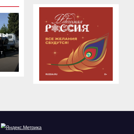
ны
ИТ
лет
м