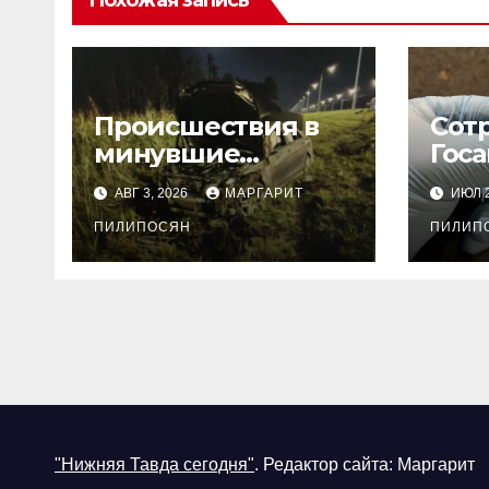
Похожая запись
Происшествия в
Сот
минувшие
Гос
выходные
в Т
АВГ 3, 2026
МАРГАРИТ
ИЮЛ 2
рай
ПИЛИПОСЯН
под
ПИЛИП
нез
хра
нар
"Нижняя Тавда сегодня"
.
Редактор сайта: Маргарит