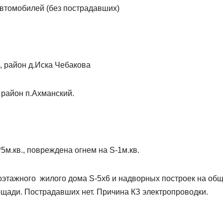
автомобилей (без пострадавших)
., район д.Иска Чебакова
 район п.Ахманский.
*5м.кв., повреждена огнем на S-1м.кв.
этажного жилого дома S-5х6 и надворных построек на об
ощади. Пострадавших нет. Причина КЗ электропроводки.