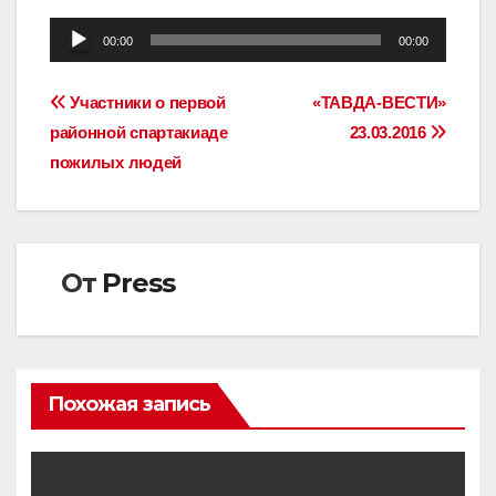
Аудиоплеер
00:00
00:00
Навигация
Участники о первой
«ТАВДА-ВЕСТИ»
районной спартакиаде
23.03.2016
по
пожилых людей
записям
От
Press
Похожая запись