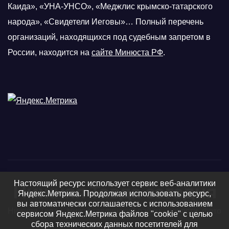
Каида», «УНА-УНСО», «Меджлис крымско-татарского
народа», «Свидетели Иеговы»… Полный перечень
организаций, находящихся под судебным запретом в
России, находится на
сайте Минюста РФ
.
Настоящий ресурс использует сервис веб-аналитики
Нижняя Тавда сегодня
Яндекс.Метрика. Продолжая использовать ресурс,
вы автоматически соглашаетесь с использованием
Нижняя Тавда, Нижнетавдинский район - новости, фото
сервисом Яндекс.Метрика файлов "cookie" с целью
сбора технических данных посетителей для
и видео