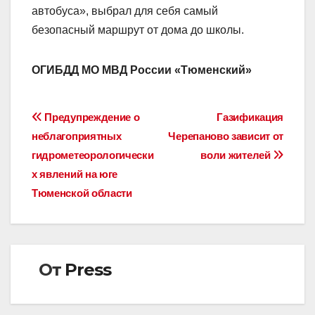
автобуса», выбрал для себя самый
безопасный маршрут от дома до школы.
ОГИБДД МО МВД России «Тюменский»
Навигация
Предупреждение о
Газификация
неблагоприятных
Черепаново зависит от
по
гидрометеорологически
воли жителей
записям
х явлений на юге
Тюменской области
От
Press