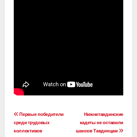
Навигация
Первые победители
Нижнетавдинские
среди трудовых
кадеты не оставили
по
коллективов
шансов Тавдинцам