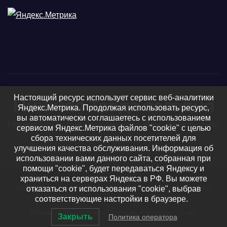
Настоящий ресурс использует сервис веб-аналитики
Нижняя Тавда сегодня
Яндекс.Метрика. Продолжая использовать ресурс,
вы автоматически соглашаетесь с использованием
Нижняя Тавда, Нижнетавдинский район - новости, фото
сервисом Яндекс.Метрика файлов "cookie" с целью
сбора технических данных посетителей для
и видео
улучшения качества обслуживания. Информация об
использовании вами данного сайта, собранная при
помощи "cookie", будет передаваться Яндексу и
храниться на серверах Яндекса в РФ. Вы можете
Сайт работает на WordPress
|
Тема: Newsup, автор
Themeansar
отказаться от использования "cookie", выбрав
соответствующие настройки в браузере.
Регион
Официально
Подписка и реклама
О нас
Закрыть
Политика оператора