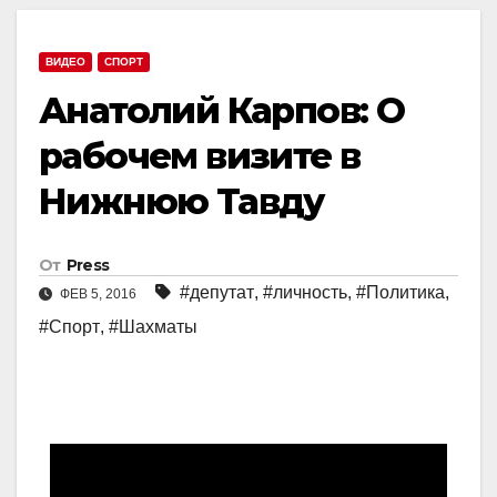
ВИДЕО
СПОРТ
Анатолий Карпов: О
рабочем визите в
Нижнюю Тавду
От
Press
#депутат
,
#личность
,
#Политика
,
ФЕВ 5, 2016
#Спорт
,
#Шахматы