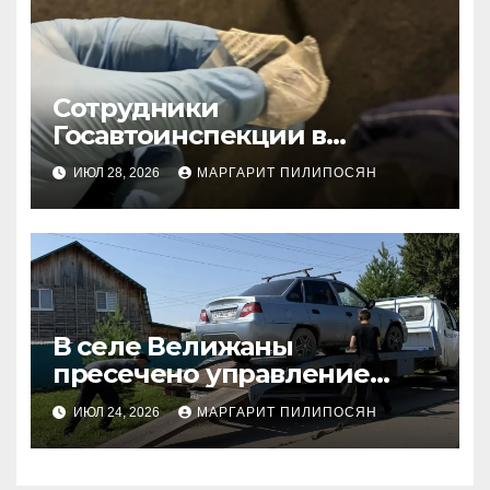
Сотрудники
Госавтоинспекции в
Тюменском районе
ИЮЛ 28, 2026
МАРГАРИТ ПИЛИПОСЯН
задержали подозреваемого
в незаконном хранении
наркотиков
В селе Велижаны
пресечено управление
автомобилем
ИЮЛ 24, 2026
МАРГАРИТ ПИЛИПОСЯН
несовершеннолетним
водителем