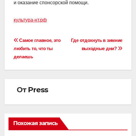
и оказание спонсорской помощи.
культура-нт.рф
Навигация
Самое главное, это
Где отдохнуть в зимние
любить то, что ты
выходные дни?
по
делаешь
записям
От
Press
Похожая запись