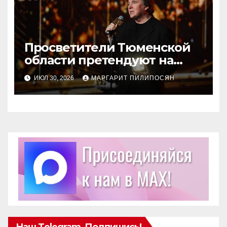
Просветители Тюменской
области претендуют на
награду Знание.Премия
ИЮЛ 30, 2026
МАРГАРИТ ПИЛИПОСЯН