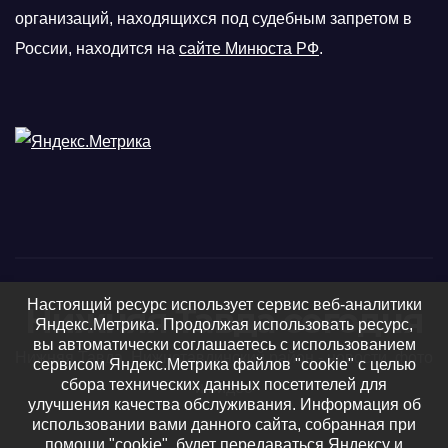
организаций, находящихся под судебным запретом в
России, находится на
сайте Минюста РФ
.
Настоящий ресурс использует сервис веб-аналитики
Нижняя Тавда сегодня
Яндекс.Метрика. Продолжая использовать ресурс,
вы автоматически соглашаетесь с использованием
Нижняя Тавда, Нижнетавдинский район - новости, фото
сервисом Яндекс.Метрика файлов "cookie" с целью
сбора технических данных посетителей для
и видео
улучшения качества обслуживания. Информация об
использовании вами данного сайта, собранная при
помощи "cookie", будет передаваться Яндексу и