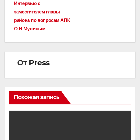
Интервью с
по
заместителем главы
записям
района по вопросам АПК
О.Н.Мулиным
От
Press
Похожая запись