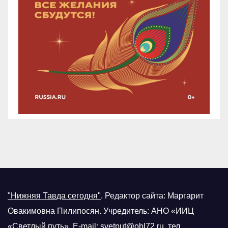
"Нижняя Тавда сегодня"
.
Редактор сайта: Маргарит
Овакимовна Пилипосян. Учредитель: АНО «ИИЦ
«Светлый путь». E-mail:
svetput@obl72.ru
, тел.