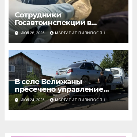
Сотрудники
Госавтоинспекции в
Тюменском районе
ИЮЛ 28, 2026
МАРГАРИТ ПИЛИПОСЯН
задержали подозреваемого
в незаконном хранении
наркотиков
В селе Велижаны
пресечено управление
автомобилем
ИЮЛ 24, 2026
МАРГАРИТ ПИЛИПОСЯН
несовершеннолетним
водителем