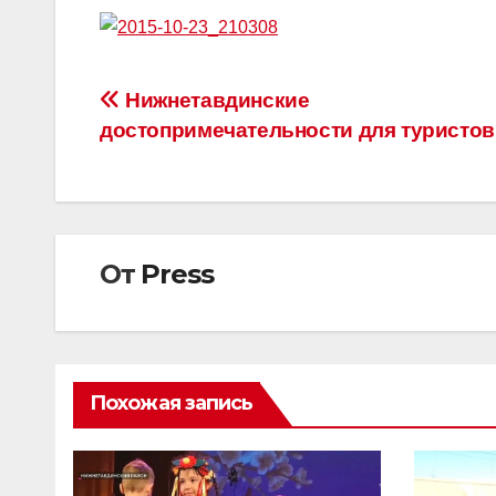
Навигация
Нижнетавдинские
достопримечательности для туристов
по
записям
От
Press
Похожая запись