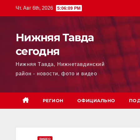
Перейти
Чт. Авг 6th, 2026
5:06:10 PM
к
содержимому
Нижняя Тавда
сегодня
Нижняя Тавда, Нижнетавдинский
район - новости, фото и видео
РЕГИОН
ОФИЦИАЛЬНО
ПОД
ВИДЕО