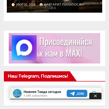
награду Знание.Премия
ИЮЛ 30, 2026
МАРГАРИТ ПИЛИПОСЯН
Наш Telegram, Подпишись!