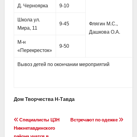
Д. Черноярка
9-10
Школа ул.
9-45
Флягин М.С.,
Мира, 11
Дашкова О.А.
М-н
9-50
«Перекресток»
Вывоз детей по окончании мероприятий
Дом Творчества Н-Тавда
Навигация
Специалисты ЦЗН
Встречают по одежке
Нижнетавдинского
по
района учатся в