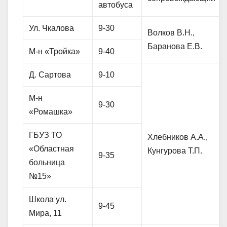
автобуса
Ул. Чкалова
9-30
Волков В.Н.,
Баранова Е.В.
М-н «Тройка»
9-40
Д. Сартова
9-10
М-н
9-30
«Ромашка»
ГБУЗ ТО
Хлебников А.А.,
«Областная
Кунгурова Т.П.
9-35
больница
№15»
Школа ул.
9-45
Мира, 11