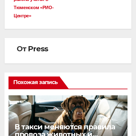
записям
Тюменском «РИО-
Центре»
От
Press
Похожая запись
В такси меняются правила
провоза животных и