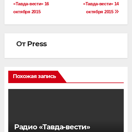
«Тавда-вести» 16
«Тавда-вести» 14
по
октября 2015
октября 2015
записям
От
Press
Похожая запись
Радио «Тавда-вести»