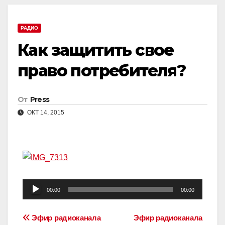
РАДИО
Как защитить свое
право потребителя?
От
Press
ОКТ 14, 2015
Аудиоплеер
00:00
00:00
Навигация
Эфир радиоканала
Эфир радиоканала