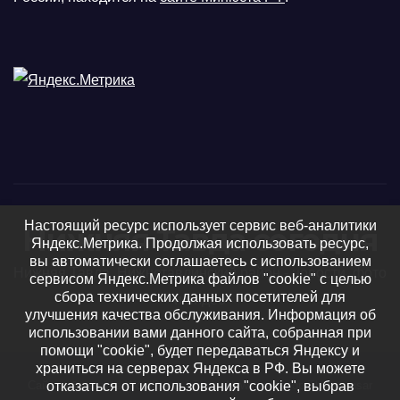
Настоящий ресурс использует сервис веб-аналитики
Нижняя Тавда сегодня
Яндекс.Метрика. Продолжая использовать ресурс,
вы автоматически соглашаетесь с использованием
Нижняя Тавда, Нижнетавдинский район - новости, фото
сервисом Яндекс.Метрика файлов "cookie" с целью
сбора технических данных посетителей для
и видео
улучшения качества обслуживания. Информация об
использовании вами данного сайта, собранная при
помощи "cookie", будет передаваться Яндексу и
храниться на серверах Яндекса в РФ. Вы можете
Сайт работает на WordPress
|
Тема: Newsup, автор
Themeansar
отказаться от использования "cookie", выбрав